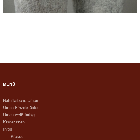
MENÜ
Naturfarbene Urnen
Urnen Einzelstücke
Urnen weiß-farbig
Kinderurnen
Infos
Presse